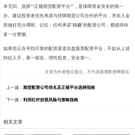
本无归。选择**正规期货配资平台**，是保障资金安全的第一
步。建议投资者优先考虑与持牌期货公司合作的平台，并在入金
前做好充分调研。记住：任何承诺“稳赚”的配资公司，都值得你
多一分警惕。
如果您正在寻找可靠的配资渠道实盘股票配资平台，不妨从上述
特征入手，逐一核实。理性投资，安全第一。
文章为作者独立观点，不代表股票配资网观点
上一篇：
期货配资公司排名及正规平台选择指南
下一篇：
利用杠杆炒股风险与策略指南
相关文章