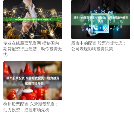
专业在线股票配资网 揭秘国内
股市中的配资 股票市场动态：
期货配资行业翘楚，助你投资无
公司表现影响投资决策
忧
徐州股票配资 东营期货配资：
助力投资，把握市场先机