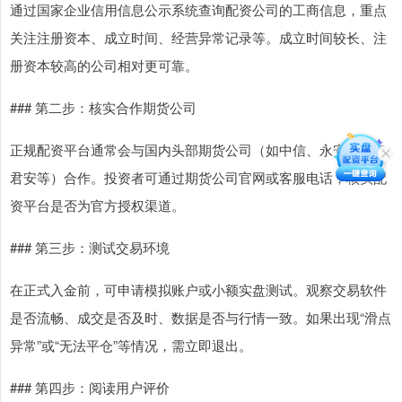
通过国家企业信用信息公示系统查询配资公司的工商信息，重点
关注注册资本、成立时间、经营异常记录等。成立时间较长、注
册资本较高的公司相对更可靠。
### 第二步：核实合作期货公司
正规配资平台通常会与国内头部期货公司（如中信、永安、国泰
君安等）合作。投资者可通过期货公司官网或客服电话，核实配
资平台是否为官方授权渠道。
### 第三步：测试交易环境
在正式入金前，可申请模拟账户或小额实盘测试。观察交易软件
是否流畅、成交是否及时、数据是否与行情一致。如果出现“滑点
异常”或“无法平仓”等情况，需立即退出。
### 第四步：阅读用户评价