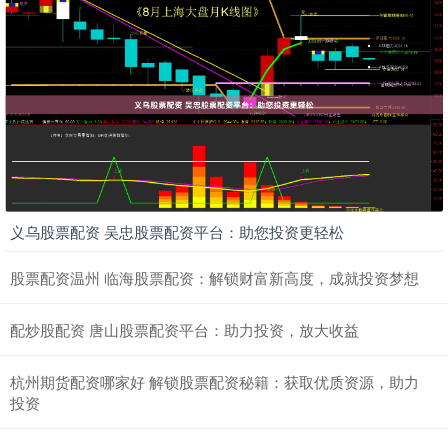
义乌股票配资 吴忠股票配资平台：助您投资更轻松
股票配资温州 临海股票配资：解锁财富新高度，成就投资梦想
配炒股配资 唐山股票配资平台：助力投资，放大收益
杭州期货配资哪家好 解锁股票配资秘籍：获取优质资源，助力
投资