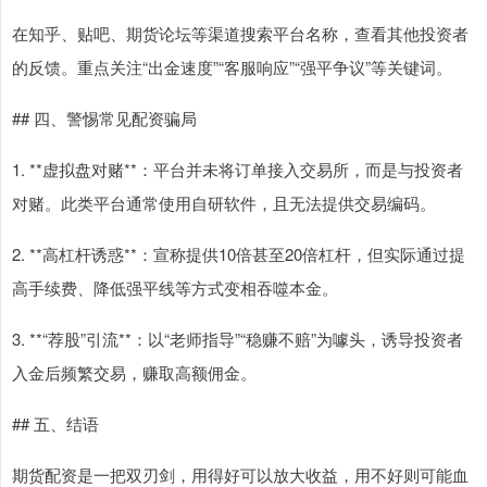
在知乎、贴吧、期货论坛等渠道搜索平台名称，查看其他投资者
的反馈。重点关注“出金速度”“客服响应”“强平争议”等关键词。
## 四、警惕常见配资骗局
1. **虚拟盘对赌**：平台并未将订单接入交易所，而是与投资者
对赌。此类平台通常使用自研软件，且无法提供交易编码。
2. **高杠杆诱惑**：宣称提供10倍甚至20倍杠杆，但实际通过提
高手续费、降低强平线等方式变相吞噬本金。
3. **“荐股”引流**：以“老师指导”“稳赚不赔”为噱头，诱导投资者
入金后频繁交易，赚取高额佣金。
## 五、结语
期货配资是一把双刃剑，用得好可以放大收益，用不好则可能血