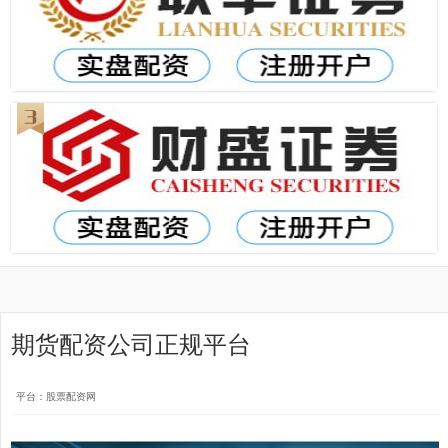
期货配资公司正规平台
平台：股票配资网