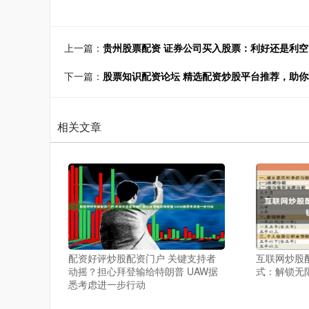
上一篇：
贵州股票配资 证券公司买入股票：利好还是利空
下一篇：
股票知识配资论坛 精选配资炒股平台推荐，助
相关文章
配资好评炒股配资门户 关键支持者
互联网炒股
动摇？担心拜登输给特朗普 UAW据
式：解锁无
悉考虑进一步行动