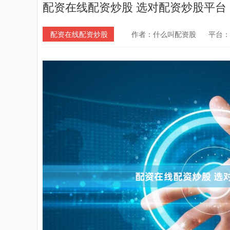
配资在线配资炒股 选对配资炒股平台
配资在线配资炒股
作者：什么叫配资股
平台：