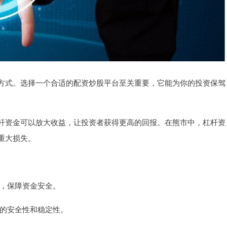
方式。选择一个合适的配资炒股平台至关重要，它能为你的投资保驾
杆资金可以放大收益，让投资者获得更高的回报。在熊市中，杠杆资
重大损失。
照，保障资金安全。
金的安全性和稳定性。