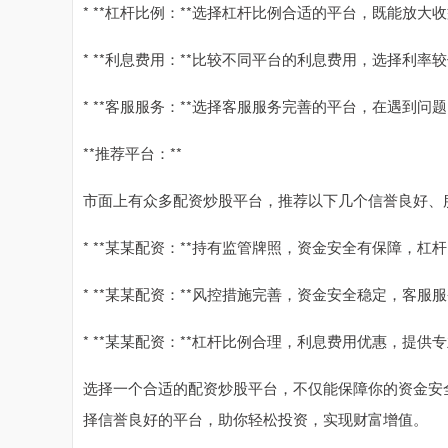
* **杠杆比例：**选择杠杆比例合适的平台，既能放大
* **利息费用：**比较不同平台的利息费用，选择利
* **客服服务：**选择客服服务完善的平台，在遇到问
**推荐平台：**
市面上有众多配资炒股平台，推荐以下几个信誉良好、
* **某某配资：**持有监管牌照，资金安全有保障，
* **某某配资：**风控措施完善，资金安全稳定，客
* **某某配资：**杠杆比例合理，利息费用优惠，提
选择一个合适的配资炒股平台，不仅能保障你的资金安
择信誉良好的平台，助你轻松投资，实现财富增值。