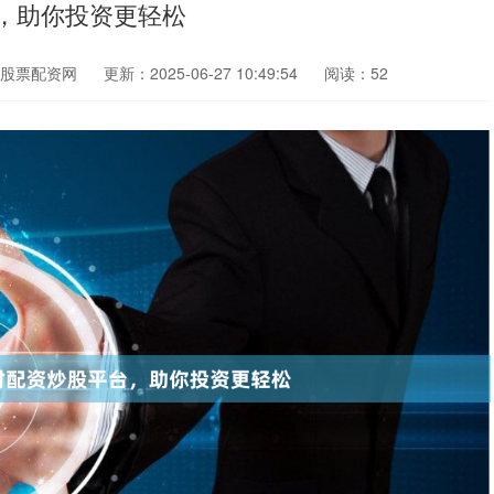
，助你投资更轻松
股票配资网
更新：2025-06-27 10:49:54
阅读：52